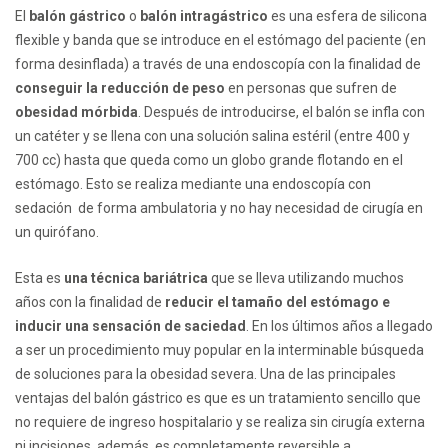
El
balón gástrico
o
balón intragástrico
es una esfera de silicona
flexible y banda que se introduce en el estómago del paciente (en
forma desinflada) a través de una endoscopía con la finalidad de
conseguir la reducción de peso
en personas que sufren de
obesidad mórbida
. Después de introducirse, el balón se infla con
un catéter y se llena con una solución salina estéril (entre 400 y
700 cc) hasta que queda como un globo grande flotando en el
estómago. Esto se realiza mediante una endoscopía con
sedación de forma ambulatoria y no hay necesidad de cirugía en
un quirófano.
Esta es
una técnica bariátrica
que se lleva utilizando muchos
años con la finalidad de
reducir el tamaño del estómago e
inducir una sensación de saciedad
. En los últimos años a llegado
a ser un procedimiento muy popular en la interminable búsqueda
de soluciones para la obesidad severa. Una de las principales
ventajas del balón gástrico es que es un tratamiento sencillo que
no requiere de ingreso hospitalario y se realiza sin cirugía externa
ni incisiones, además, es completamente reversible a